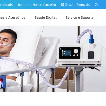
ownloads
Torne-se Nosso Parceiro
Brazil - Português
as e Acessórios
Saúde Digital
Serviço e Suporte
PAP Link Web
PAP Link PC
PAP Link App