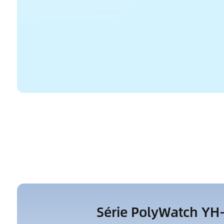
Série PolyWatch YH