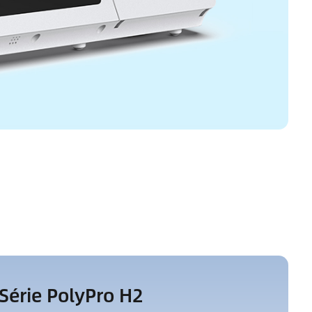
Série PolyPro H2